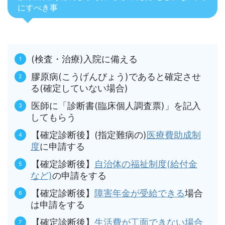
にすべき事
(検査・治療)入院に備える
膠原病(こうげんびょう)であると確定させ
る(確定していない場合)
医師に「診断書(臨床個人調査票)」を記入
してもらう
【確定診断後】(指定難病の)
医療費助成制
度
に申請する
【確定診断後】
自治体の福祉制度(給付金
など)
の申請をする
【確定診断後】
障害年金が受給できる
場合
は申請をする
【確定診断後】
生活費が工面できない場合