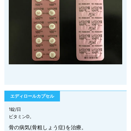
エディロールカプセル
1錠/日
ビタミンD。
骨の病気(骨粗しょう症)を治療。