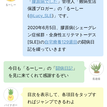
「
膠原病でした
」管理人「難病生活
るーしー
保護ブロガー」の「るーしー
(
@Lucy_SLE
)」です。
2020年6月5日、膠原病(シェーグレ
ン症候群・全身性エリテマトーデス
[SLE])の
自宅療養129週目
の闘病日
記を綴っていきます
今日も「るーしー」の「
闘病日記
」
を見に来てくれて感謝するぞい
長老様
目次を表示して、各項目をタップす
ればジャンプできるわよ
パイナポー