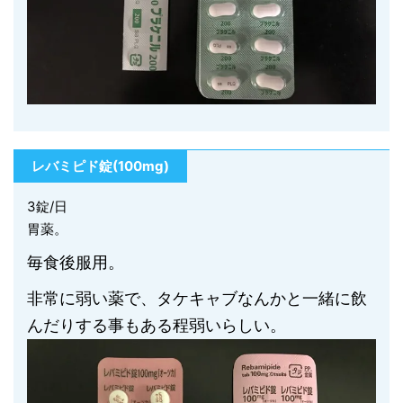
レバミピド錠(100mg)
3錠/日
胃薬。
毎食後服用。
非常に弱い薬で、タケキャブなんかと一緒に飲
んだりする事もある程弱いらしい。