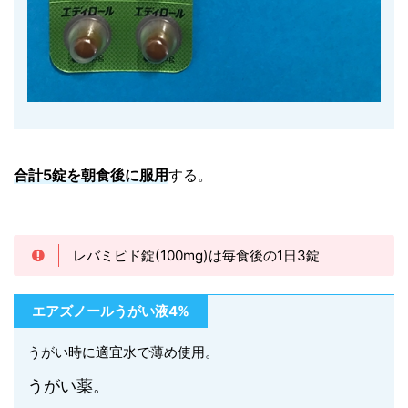
合計5錠を朝食後に服用
する。
レバミピド錠(100mg)は毎食後の1日3錠
エアズノールうがい液4%
うがい時に適宜水で薄め使用。
うがい薬。